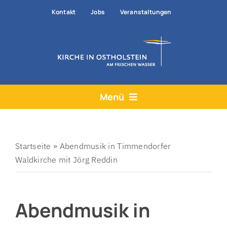
Zum
Kontakt
Jobs
Veranstaltungen
Inhalt
springen
Menü
Aktuelles
Angebote
Startseite
»
Abendmusik in Timmendorfer
Waldkirche mit Jörg Reddin
Hilfe & Rat
Der Kirchenkreis
Abendmusik in
Prävention