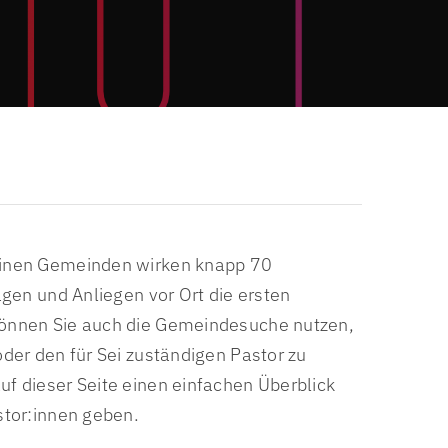
Garten am frischen Wasser
htigkeit
Presse & Öffentlichkeitsarbeit
Jobs
Auftragsbekanntmachung
seinen Gemeinden wirken knapp 70
ragen und Anliegen vor Ort die ersten
können Sie auch die Gemeindesuche nutzen,
oder den für Sei zuständigen Pastor zu
uf dieser Seite einen einfachen Überblick
stor:innen geben.