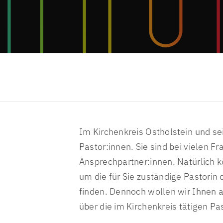
itervertretung
Krankenhausseelsorge
Seelsorge
behindertenvertretung
Pflegeheimseelsorge
Mission, Ökumene und Gerec
 und Jugendvertretung
Notfallseelsorge
Personal- & Organisationsentwicklung
Fachstelle zur Prävention sexualisierter Gewalt
Im Kirchenkreis Ostholstein und 
Pastor:innen. Sie sind bei vielen F
Ansprechpartner:innen. Natürlich 
um die für Sie zuständige Pastorin 
finden. Dennoch wollen wir Ihnen a
über die im Kirchenkreis tätigen Pa