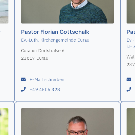
y
Pastor Florian Gottschalk
Pa
Ev.-Luth. Kirchengemeinde Curau
Ev.
i.H.
Curauer Dorfstraße 6
Wal
23617 Curau
237
E-Mail schreiben
+49 4505 328