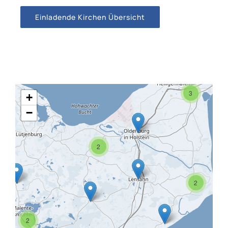
Einladende Kirchen Übersicht
3
+
−
2
2
2