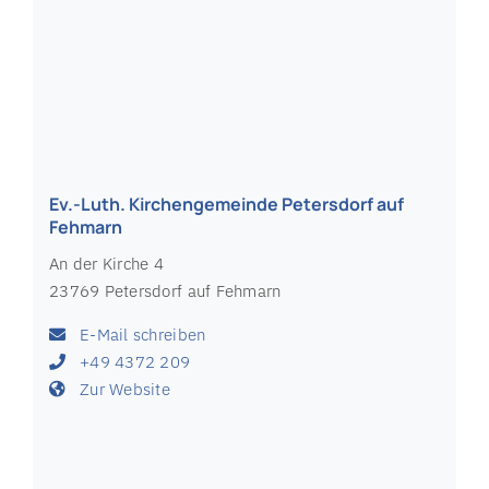
23758 Oldenburg in Holstein
E-Mail schreiben
+49 4361 2459
Zur Website
Ev.-Luth. Kirchengemeinde Pansdorf St.
Michaelis
Sarkwitzer Straße 25 - 27
23689 Pansdorf