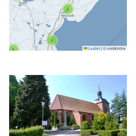
2
3
Leaflet
|
© nordkirche
3