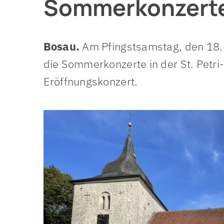
Sommerkonzert
Organigramm
Mitarbe
Prozess 2025
Schwer
Bosau.
Am Pfingstsamstag, den 18.
Kinder-
die Sommerkonzerte in der St. Petri
Eröffnungskonzert.