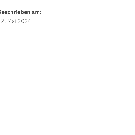
Garten am frischen Wasser
Geschrieben am:
htigkeit
Presse & Öffentlichkeitsarbeit
12. Mai 2024
Jobs
Auftragsbekanntmachung