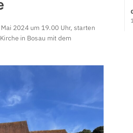
e
itervertretung
Krankenhausseelsorge
Seelsorge
behindertenvertretung
Pflegeheimseelsorge
Mission, Ökumene und Gerec
 Mai 2024 um 19.00 Uhr, starten
 und Jugendvertretung
Notfallseelsorge
-Kirche in Bosau mit dem
Personal- & Organisationsentwicklung
Fachstelle zur Prävention sexualisierter Gewalt