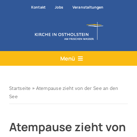
Zum
Kontakt
Jobs
Veranstaltungen
Inhalt
springen
Menü
Aktuelles
Angebote
Startseite
»
Atempause zieht von der See an den
See
Hilfe & Rat
Der Kirchenkreis
Atempause zieht von
Prävention