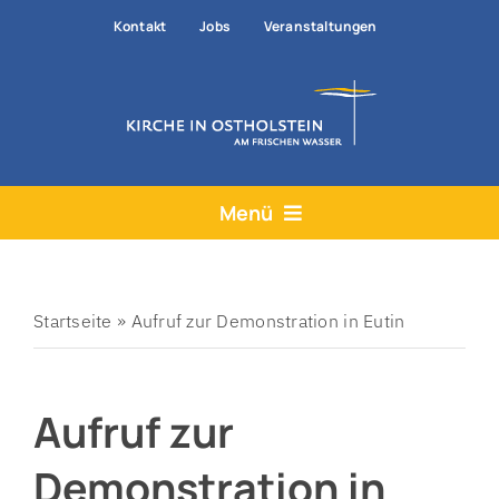
Zum
Kontakt
Jobs
Veranstaltungen
Inhalt
springen
Menü
Aktuelles
Angebote
Startseite
»
Aufruf zur Demonstration in Eutin
Hilfe & Rat
Aufruf zur
Der Kirchenkreis
Prävention
Demonstration in