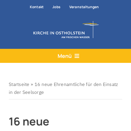
Zum
Kontakt
Jobs
Veranstaltungen
Inhalt
springen
Menü
Aktuelles
Angebote
Startseite
»
16 neue Ehrenamtliche für den Einsatz
in der Seelsorge
Hilfe & Rat
Der Kirchenkreis
16 neue
Prävention