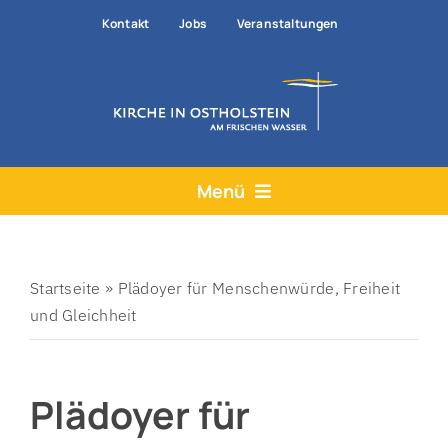
Zum
Kontakt
Jobs
Veranstaltungen
Inhalt
springen
Menü
Aktuelles
Angebote
Startseite
»
Plädoyer für Menschenwürde, Freiheit
und Gleichheit
Hilfe & Rat
Der Kirchenkreis
Plädoyer für
Prävention