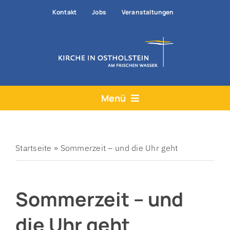
Zum
Kontakt
Jobs
Veranstaltungen
Inhalt
springen
Menü
Aktuelles
Angebote
Startseite
»
Sommerzeit – und die Uhr geht
Hilfe & Rat
Sommerzeit – und
Der Kirchenkreis
Prävention
die Uhr geht