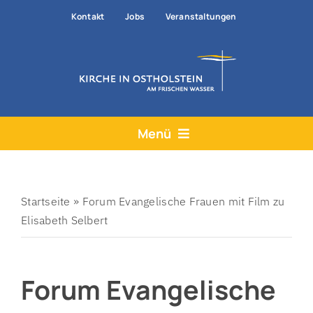
Zum
Kontakt
Jobs
Veranstaltungen
Inhalt
springen
Menü
Aktuelles
Angebote
Startseite
»
Forum Evangelische Frauen mit Film zu
Elisabeth Selbert
Hilfe & Rat
Der Kirchenkreis
Forum Evangelische
Prävention