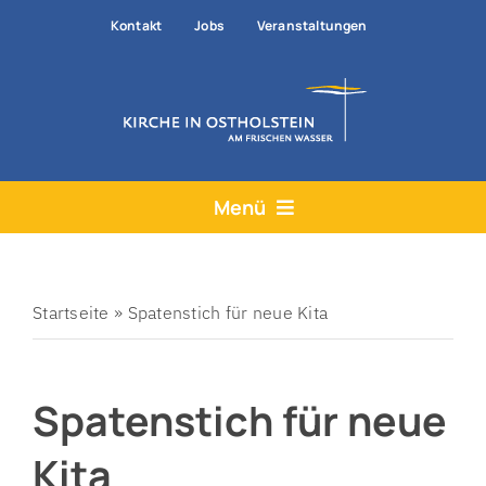
Zum
Kontakt
Jobs
Veranstaltungen
Inhalt
springen
Menü
Aktuelles
Angebote
Startseite
»
Spatenstich für neue Kita
Hilfe & Rat
Spatenstich für neue
Der Kirchenkreis
Prävention
Kita