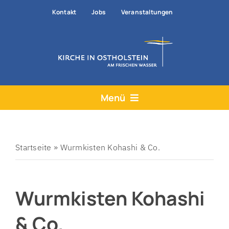
Zum
Kontakt
Jobs
Veranstaltungen
Inhalt
springen
Menü
Aktuelles
Angebote
Startseite
»
Wurmkisten Kohashi & Co.
Hilfe & Rat
Wurmkisten Kohashi
Der Kirchenkreis
Prävention
& Co.