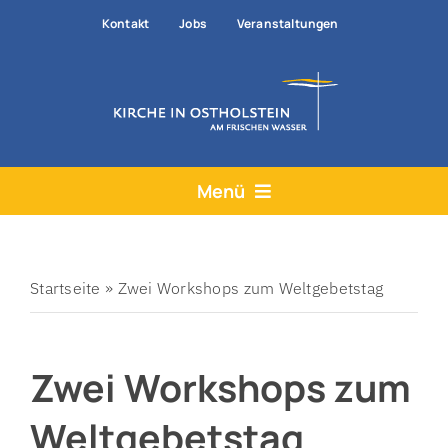
Zum
Kontakt
Jobs
Veranstaltungen
Inhalt
springen
Menü
Aktuelles
Angebote
Startseite
»
Zwei Workshops zum Weltgebetstag
Hilfe & Rat
Zwei Workshops zum
Der Kirchenkreis
Prävention
Weltgebetstag