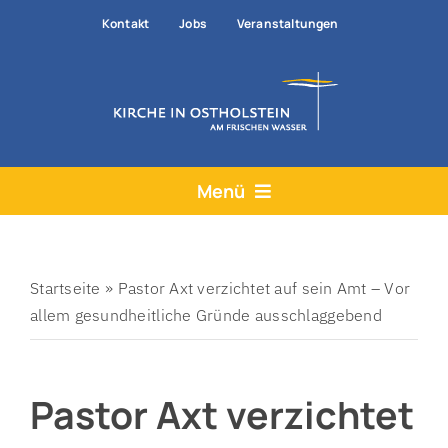
Zum
Kontakt
Jobs
Veranstaltungen
Inhalt
springen
Menü
Aktuelles
Angebote
Startseite
»
Pastor Axt verzichtet auf sein Amt – Vor
allem gesundheitliche Gründe ausschlaggebend
Hilfe & Rat
Der Kirchenkreis
Pastor Axt verzichtet
Prävention