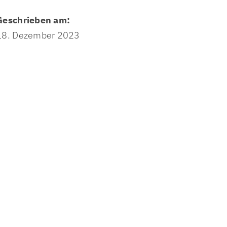
Garten am frischen Wasser
Geschrieben am:
htigkeit
Presse & Öffentlichkeitsarbeit
18. Dezember 2023
Jobs
Auftragsbekanntmachung