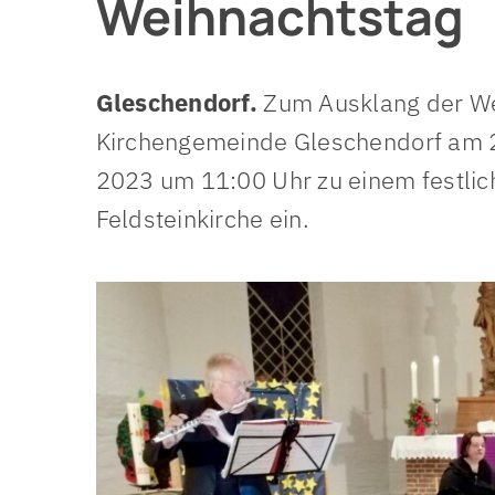
Weihnachtstag
Organigramm
Mitarbe
Prozess 2025
Schwer
Gleschendorf.
Zum Ausklang der We
Kinder-
Kirchengemeinde Gleschendorf am 2
2023 um 11:00 Uhr zu einem festlich
Feldsteinkirche ein.