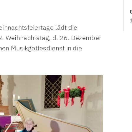
itervertretung
Krankenhausseelsorge
Seelsorge
behindertenvertretung
Pflegeheimseelsorge
Mission, Ökumene und Gerec
ihnachtsfeiertage lädt die
 und Jugendvertretung
Notfallseelsorge
. Weihnachtstag, d. 26. Dezember
Personal- & Organisationsentwicklung
en Musikgottesdienst in die
Fachstelle zur Prävention sexualisierter Gewalt