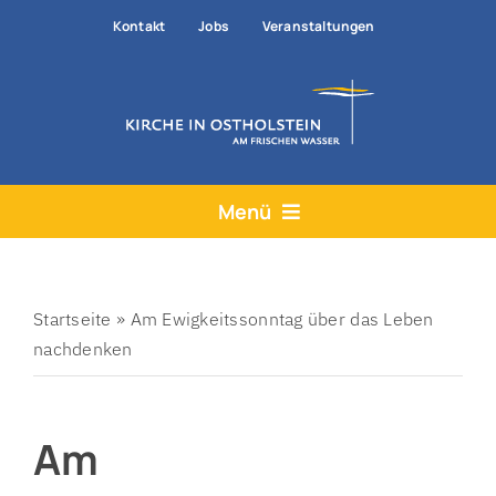
Zum
Kontakt
Jobs
Veranstaltungen
Inhalt
springen
Menü
Aktuelles
Angebote
Startseite
»
Am Ewigkeitssonntag über das Leben
nachdenken
Hilfe & Rat
Der Kirchenkreis
Am
Prävention