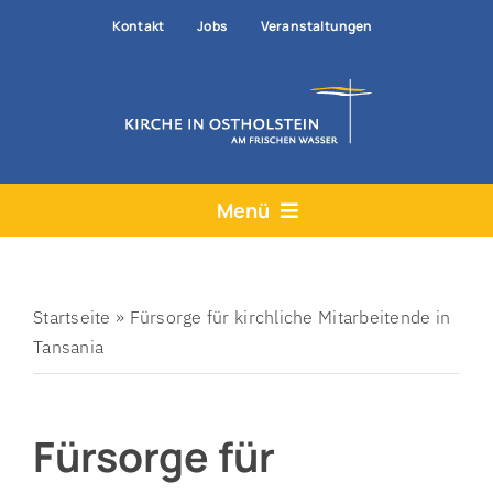
Zum
Kontakt
Jobs
Veranstaltungen
Inhalt
springen
Menü
Aktuelles
Angebote
Startseite
»
Fürsorge für kirchliche Mitarbeitende in
Tansania
Hilfe & Rat
Der Kirchenkreis
Fürsorge für
Prävention