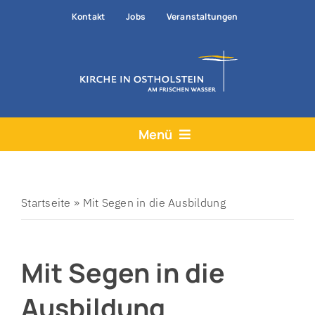
Zum
Kontakt
Jobs
Veranstaltungen
Inhalt
springen
Menü
Aktuelles
Angebote
Startseite
»
Mit Segen in die Ausbildung
Hilfe & Rat
Mit Segen in die
Der Kirchenkreis
Prävention
Ausbildung