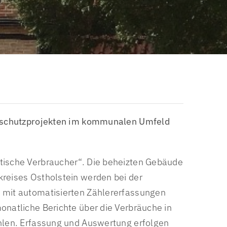
Garten am frischen Wasser
htigkeit
Presse & Öffentlichkeitsarbeit
Jobs
Auftragsbekanntmachung
maschutzprojekten im kommunalen Umfeld
tische Verbraucher“. Die beheizten Gebäude
reises Ostholstein werden bei der
 mit automatisierten Zählererfassungen
natliche Berichte über die Verbräuche in
hlen. Erfassung und Auswertung erfolgen