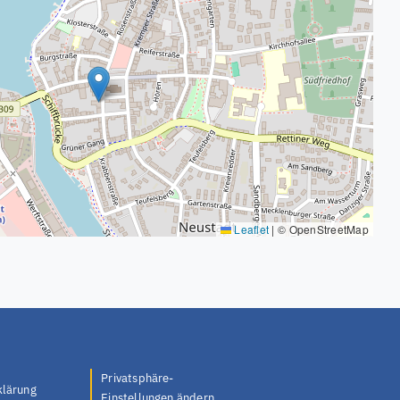
Leaflet
|
© OpenStreetMap
Privatsphäre-
klärung
Einstellungen ändern