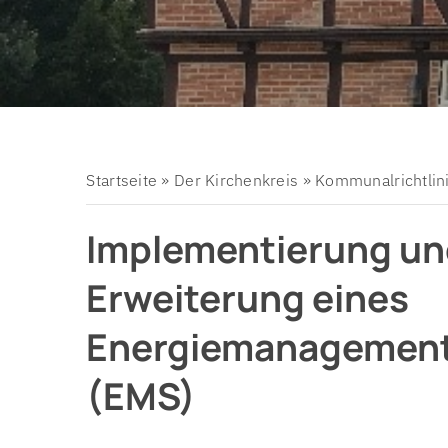
Organigramm
Mitarbe
Prozess 2025
Schwer
Kinder-
Startseite
»
Der Kirchenkreis
»
Kommunalrichtlin
Implementierung u
Erweiterung eines
Energiemanagemen
(EMS)