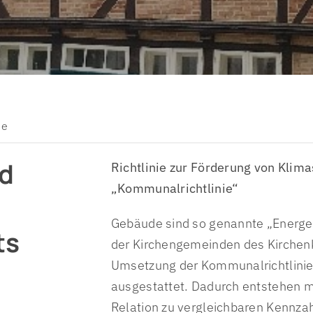
itervertretung
Krankenhausseelsorge
Seelsorge
behindertenvertretung
Pflegeheimseelsorge
Mission, Ökumene und Gerec
 und Jugendvertretung
Notfallseelsorge
Personal- & Organisationsentwicklung
Fachstelle zur Prävention sexualisierter Gewalt
ie
nd
Richtlinie zur Förderung von Kli
„Kommunalrichtlinie“
Gebäude sind so genannte „Energe
ts
der Kirchengemeinden des Kirchenk
Umsetzung der Kommunalrichtlinie
ausgestattet. Dadurch entstehen mo
Relation zu vergleichbaren Kennza